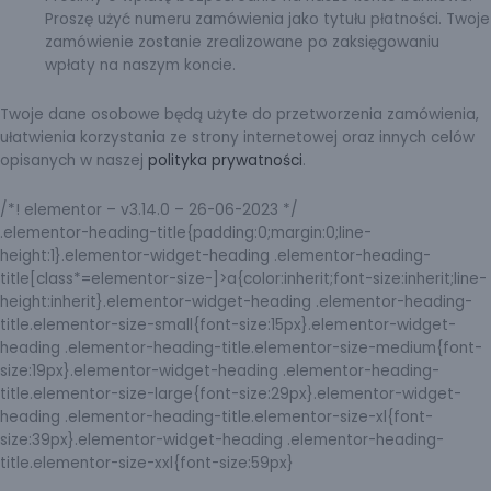
Proszę użyć numeru zamówienia jako tytułu płatności. Twoje
zamówienie zostanie zrealizowane po zaksięgowaniu
wpłaty na naszym koncie.
Twoje dane osobowe będą użyte do przetworzenia zamówienia,
ułatwienia korzystania ze strony internetowej oraz innych celów
opisanych w naszej
polityka prywatności
.
/*! elementor – v3.14.0 – 26-06-2023 */
.elementor-heading-title{padding:0;margin:0;line-
height:1}.elementor-widget-heading .elementor-heading-
title[class*=elementor-size-]>a{color:inherit;font-size:inherit;line-
height:inherit}.elementor-widget-heading .elementor-heading-
title.elementor-size-small{font-size:15px}.elementor-widget-
heading .elementor-heading-title.elementor-size-medium{font-
size:19px}.elementor-widget-heading .elementor-heading-
title.elementor-size-large{font-size:29px}.elementor-widget-
heading .elementor-heading-title.elementor-size-xl{font-
size:39px}.elementor-widget-heading .elementor-heading-
title.elementor-size-xxl{font-size:59px}